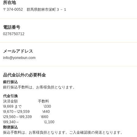
所在地
〒374-0052 群馬県館林市栄町３－１
電話番号
0276750712
メールアドレス
info@yonebun.com
品代金以外の必要料金
銀行振込
銀行振込手数料は、お客様負担となります。
代金引換
決済金額 手数料
\9,669 まで \330
\9,670～\29,559 \440
\29,560～\99,339 \660
\99,340～ \1,100
郵便振込
振込手数料は、お客様負担となります。ご入金確認後の発送となります。