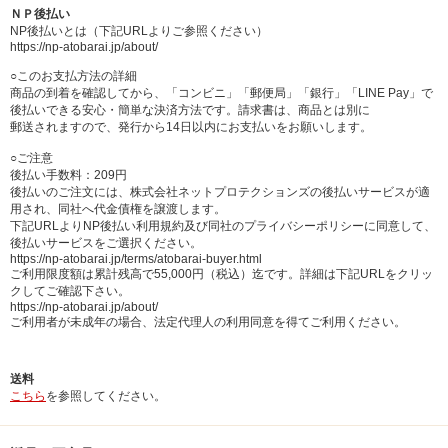
ＮＰ後払い
NP後払いとは（下記URLよりご参照ください）
https://np-atobarai.jp/about/
○このお支払方法の詳細
商品の到着を確認してから、「コンビニ」「郵便局」「銀行」「LINE Pay」で
後払いできる安心・簡単な決済方法です。請求書は、商品とは別に
郵送されますので、発行から14日以内にお支払いをお願いします。
○ご注意
後払い手数料：209円
後払いのご注文には、株式会社ネットプロテクションズの後払いサービスが適
用され、同社へ代金債権を譲渡します。
下記URLよりNP後払い利用規約及び同社のプライバシーポリシーに同意して、
後払いサービスをご選択ください。
https://np-atobarai.jp/terms/atobarai-buyer.html
ご利用限度額は累計残高で55,000円（税込）迄です。詳細は下記URLをクリッ
クしてご確認下さい。
https://np-atobarai.jp/about/
ご利用者が未成年の場合、法定代理人の利用同意を得てご利用ください。
送料
こちら
を参照してください。