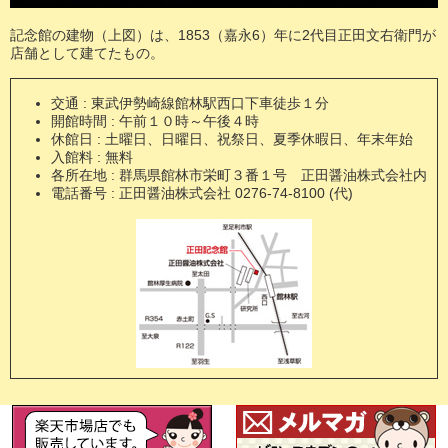
記念館の建物（上図）は、1853（嘉永6）年に2代目正田文右衛門が
店舗として建てたもの。
交通 : 東武伊勢崎線館林駅西口下車徒歩１分
開館時間 : 午前１０時～午後４時
休館日 : 土曜日、日曜日、祝祭日、夏季休暇日、年末年始
入館料 : 無料
各所在地 : 群馬県館林市栄町３番１号 正田醤油株式会社内
電話番号 : 正田醤油株式会社 0276-74-8100 (代)