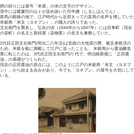
胴の回りには屋号「米屋」の米の文字のデザイン。
背中には暖簾印の山トが染め抜いた印半纏（しるしばんてん）。
群馬の館林の地で、江戸時代から近郊きっての富商の名声を博していた
米穀商「米文（ヨネブン）」の職人の誇りであった。
文右衛門を襲名し、弘化の頃（1844年から1847年）には目車町（現在
の栄町）の名主と新紺屋（染物業）の名主を兼務していた。
2代目正田文右衛門(明治二八年没)は安政の大地震の際、被災者救済の
ため、米穀を船に満載して江戸に送ったことも。 米穀商から醤油醸造
業に転じたのは、3代目正田文右衛門の 代で、明治維新後に「正田醤
油」の基礎がつくられた。
現在の正田醤油の原点には、このように江戸の米穀商「米文 （ヨネブ
ン）」から始まる歩みがあり、今でも「ヨネブン」の屋号を大切にして
いる。