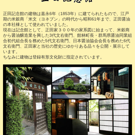
正田記念館の建物は嘉永6年（1853年）に建てられたもので、江戸
期の米穀商「米文（ヨネブン」の時代から昭和61年まで、正田醤油
の本社棟として使われていました。
現在は記念館として、正田家３００年の家系図に始まって、米穀商
から醤油醸造業を興した3代文右衛門、館林町長・群馬県醤油同業組
合初代組合長を務めた5代文右衛門、日本醤油協会会長を務めた6代
文右衛門、正田家と当社の歴史にゆかりある品々を公開・展示して
います。
ちなみに建物は登録有形文化財に指定されています。