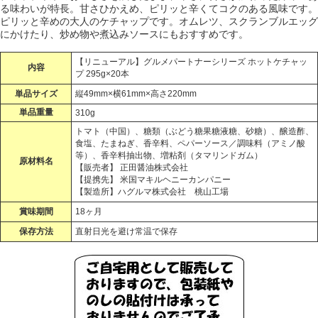
る味わいが特長。甘さひかえめ、ピリッと辛くてコクのある風味です。
ピリッと辛めの大人のケチャップです。オムレツ、スクランブルエッグ
にかけたり、炒め物や煮込みソースにもおすすめです。
【リニューアル】グルメパートナーシリーズ ホットケチャッ
内容
プ 295g×20本
単品サイズ
縦49mm×横61mm×高さ220mm
単品重量
310g
トマト（中国）、糖類（ぶどう糖果糖液糖、砂糖）、醸造酢、
食塩、たまねぎ、香辛料、ペパーソース／調味料（アミノ酸
等）、香辛料抽出物、増粘剤（タマリンドガム）
原材料名
【販売者】 正田醤油株式会社
【提携先】 米国マキルヘニーカンパニー
【製造所】ハグルマ株式会社 桃山工場
賞味期間
18ヶ月
保存方法
直射日光を避け常温で保存